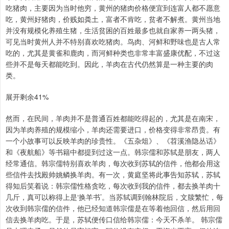
吃猪肉，主要因为当时他穷，黄州的猪肉价格便宜到连富人都不愿意
吃，黄州好猪肉，价贱如粪土，富者不肯吃，贫者不解煮。黄州当地
并没有规模化养殖生猪，生活贫困的百姓最多也就自家养一两头猪，
可见当时黄州人并不特别喜欢吃猪肉。鸟肉、河鲜和野味也是古人常
吃的，尤其是黄雀和鹿肉，而河鲜种类也非常丰富盛康优配，不过这
些并不是每天都能吃到。因此，羊肉在古代仍然算是一种主要的肉
类。
展开剩余41%
然而，在民间，羊肉并不是普通百姓都能吃得起的，尤其是在南宋，
因为羊肉养殖的规模缩小，羊肉还需要进口，价格变得非常昂贵。有
一个小故事可以反映羊肉的珍贵性。《五杂俎》、《苕溪渔隐丛话》
和《夜航船》等书籍中都提到过这一点。韩宗儒和苏轼是朋友，两人
经常通信。韩宗儒特别喜欢羊肉，每次收到苏轼的信件，他都会用这
些信件去找殿帅姚鳞换羊肉。有一次，黄庭坚将此事告知苏轼，苏轼
得知后笑着说：韩宗儒性格贪吃，每次收到我的信件，都去换羊肉十
几斤，真可以称得上是‘换羊书’。当苏轼调到翰林院后，文牍繁忙，每
次收到韩宗儒的信件，他已经知道韩宗儒是在等着他回信，然后用回
信去换羊肉吃。于是，苏轼便传口信给韩宗儒：今天不杀羊。 韩宗儒