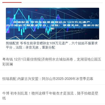
熊猫配资 爷爷生前录音赠孙女109万元遗产，六个姑姑不服要求
平分，法院：录音无效，重新分配
粤有钱 12月1日最佳情报|济南明水古城似画卷，龙湖湿地公园五
彩斑斓
恒瑞易配 内蒙古兴安盟：阿尔山市2025-2026年冰雪季启幕
牛博 初冬别乱逛！赣州这棵千年银杏才是顶流，随手拍都是壁
纸