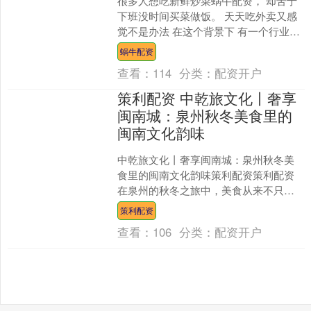
很多人想吃新鲜炒菜蜗牛配资， 却苦于
下班没时间买菜做饭。 天天吃外卖又感
觉不是办法 在这个背景下 有一个行业悄
然诞生——上门做饭。 好的“上门做饭阿
蜗牛配资
姨”甚至档期....
查看：
114
分类：
配资开户
策利配资 中乾旅文化丨奢享
闽南城：泉州秋冬美食里的
闽南文化韵味
中乾旅文化丨奢享闽南城：泉州秋冬美
食里的闽南文化韵味策利配资策利配资
在泉州的秋冬之旅中，美食从来不只是
味蕾的享受，更是打开闽南文化的一把
策利配资
钥匙。每一道小吃、每一....
查看：
106
分类：
配资开户