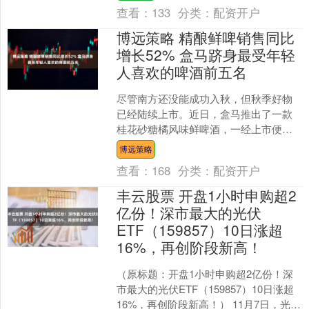
OPEC....
查看：
133
分类：
配资开户
博远策略 精酿鲜啤销售同比
增长52% 盒马跻身最受年轻
人喜欢的啤酒前五名
尽管南方还没能成功入秋，但秋季好物
已经陆续上市。近日，盒马推出了一款
桂花砂糖橘风味鲜啤酒，一经上市便成
为社交平台上的“宠儿”。 盒马数据显示，
博远策略
在“十一”期间，以....
查看：
168
分类：
配资开户
丰云股票 开盘1小时申购超2
亿份！深市最大的光伏
ETF（159857）10日涨超
16%，再创阶段新高！
（原标题：开盘1小时申购超2亿份！深
市最大的光伏ETF（159857）10日涨超
16%，再创阶段新高！） 11月7日，光伏