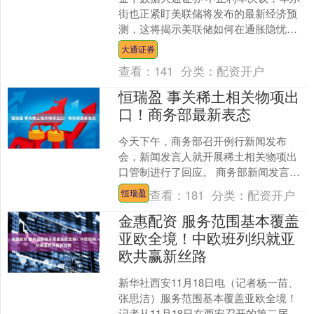
街也正紧盯美联储将发布的最新经济预
测，这将揭示美联储如何在通胀隐忧与
增长放缓之间寻找平衡，以及鲍威尔的
大通证券
继任者将面临怎样的开局....
查看：
141
分类：
配资开户
恒瑞盈 事关稀土相关物项出
口！商务部最新表态
今天下午，商务部召开例行新闻发布
会，新闻发言人就开展稀土相关物项出
口管制进行了回应。 商务部新闻发言人
何亚东：中国政府依法依规开展稀土相
查看：
181
分类：
配资开户
恒瑞盈
关物项的出口管制工作，据....
金惠配资 服务范围基本覆盖
亚欧全境！中欧班列织就亚
欧共赢新丝路
新华社西安11月18日电（记者杨一苗、
张思洁）服务范围基本覆盖亚欧全境！
记者从11月18日在西安召开的第二届中