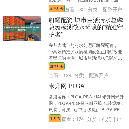
欧班列国际合作论坛上了解到，中欧班
查看：
82
分类：
配资开户
金惠配资
列已累计开行近1....
凯耀配资 城市生活污水总磷
总氮检测仪水环境的“精准守
护者”
在各大城市的污水处理厂凯耀配资，一
种高效精准的水质检测设备正悄然改变
着我们的生活。城市生活污水总磷总氮
检测仪以其快速、精准、便携的特点，
凯耀配资
成为环保工作者手中的“侦....
查看：
129
分类：
配资开户
米升网 PLGA
常用名称：PLGA-PEG-MAL米升网米升
网，PLGA-PEG-马来酰亚胺 包装规格：
瓶装，可按 mg 或 g 级提供 PLGA-PEG-
Mal：纳米材料和....
查看：
174
分类：
配资开户
米升网