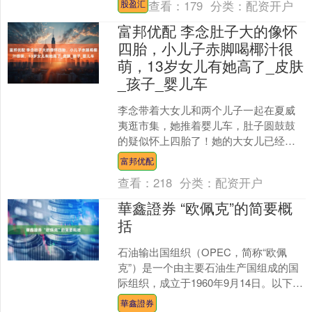
查看：
179
分类：
配资开户
股盈汇
层故障，自我修复多达....
富邦优配 李念肚子大的像怀
四胎，小儿子赤脚喝椰汁很
萌，13岁女儿有她高了_皮肤
_孩子_婴儿车
李念带着大女儿和两个儿子一起在夏威
夷逛市集，她推着婴儿车，肚子圆鼓鼓
的疑似怀上四胎了！她的大女儿已经快
有她高了，二儿子皮肤黝黑，小儿子瞪
富邦优配
着大眼睛很可爱，40岁的....
查看：
218
分类：
配资开户
華鑫證券 “欧佩克”的简要概
括
石油输出国组织（OPEC，简称“欧佩
克”）是一个由主要石油生产国组成的国
际组织，成立于1960年9月14日。以下是
对OPEC的详细介绍： 图片 成立背景
華鑫證券