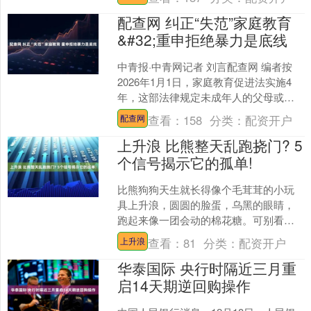
品牌车型ID.....
配查网 纠正“失范”家庭教育
&#32;重申拒绝暴力是底线
中青报·中青网记者 刘言配查网 编者按
2026年1月1日，家庭教育促进法实施4
年，这部法律规定未成年人的父母或其
他监护人应当树立家庭是第一个课堂、
查看：
158
分类：
配资开户
配查网
家长是第一任....
上升浪 比熊整天乱跑挠门? 5
个信号揭示它的孤单!
比熊狗狗天生就长得像个毛茸茸的小玩
具上升浪，圆圆的脸蛋，乌黑的眼睛，
跑起来像一团会动的棉花糖。可别看它
们可爱就觉得它们整天乐呵呵，其实比
查看：
81
分类：
配资开户
上升浪
熊也有自己的小情绪，特别....
华泰国际 央行时隔近三月重
启14天期逆回购操作