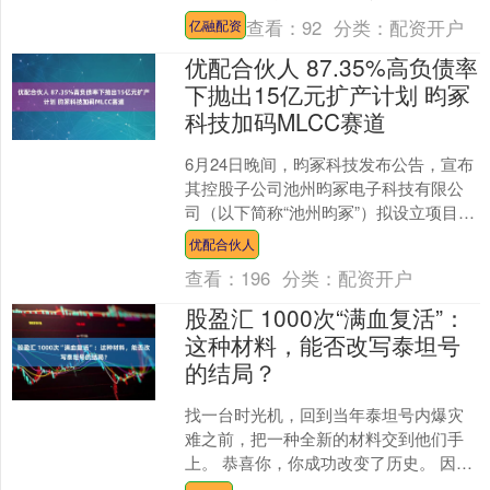
荣耀》为竞技项目，吸引长三角三省一
查看：
92
分类：
配资开户
亿融配资
市19支队伍....
优配合伙人 87.35%高负债率
下抛出15亿元扩产计划 昀冢
科技加码MLCC赛道
6月24日晚间，昀冢科技发布公告，宣布
其控股子公司池州昀冢电子科技有限公
司（以下简称“池州昀冢”）拟设立项目公
司，在安徽省池州市皖江江南新兴产业
优配合伙人
集中区投资建设高....
查看：
196
分类：
配资开户
股盈汇 1000次“满血复活”：
这种材料，能否改写泰坦号
的结局？
找一台时光机，回到当年泰坦号内爆灾
难之前，把一种全新的材料交到他们手
上。 恭喜你，你成功改变了历史。 因为
这种复合材料，可以对其内部常见的分