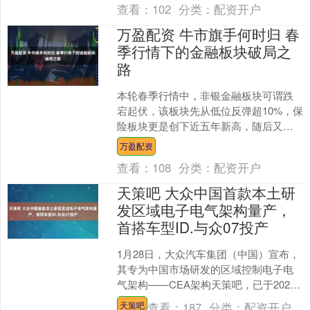
查看：
102
分类：
配资开户
万盈配资 牛市旗手何时归 春
季行情下的金融板块破局之
路
本轮春季行情中，非银金融板块可谓跌
宕起伏，该板块先从低位反弹超10%，保
险板块更是创下近五年新高，随后又经
历连续两周的回调。沉寂已久的券商保
万盈配资
险再次进入广大股民的....
查看：
108
分类：
配资开户
天策吧 大众中国首款本土研
发区域电子电气架构量产，
首搭车型ID.与众07投产
1月28日，大众汽车集团（中国）宣布，
其专为中国市场研发的区域控制电子电
气架构——CEA架构天策吧，已于2025
年底正式交付。首款搭载该架构的大众
查看：
187
分类：
配资开户
天策吧