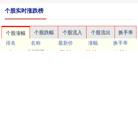
个股实时涨跌榜
个股跌幅
个股流入
个股流出
换手率
个股涨幅
排名
名称
最新价
涨幅
换手率
1
毕得医药
73.92
20.00%
11.62%
2
百普赛斯
77.7
20.00%
23.31%
3
北方长龙
113.23
20.00%
12.25%
4
蓝盾光电
22.81
19.99%
0.58%
5
信濠光电
20.72
19.98%
11.95%
6
近岸蛋白
54.9
17.51%
11.39%
7
海正生材
12.17
17.36%
6.47%
8
晶华微
25.76
17.36%
14.66%
9
海达尔
82.4
15.58%
9.26%
10
科力装备
26.79
15.52%
21.15%