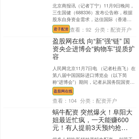
北京商报讯（记者丁宁）11月9日晚间，
三生国健（688336）发布公告称，根据
股东自身资金需求，达佳国际（香港）
有限公司（以下简称“达佳国际”）拟在本
查看：
92
分类：
配资开户
君子配资
次减持计划....
盈股网在线 向“新”强“链” 国
资央企进博会“购物车”提质扩
容
人民网北京11月7日电 （记者杜燕飞）在
第八届中国国际进口博览会（以下简
称“进博会”）期间，记者从国务院国资委
获悉盈股网在线，本届进博会，近百家
盈股网在线
中央企业组织超2....
查看：
104
分类：
配资开户
蜗牛配资 突然爆火！阜阳大
姐最近忙疯，一天能赚600
元！有人提前3天预约抢…