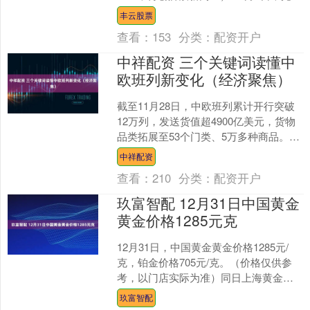
概念早盘活跃。相关 ETF中，光伏ET....
丰云股票
查看：
153
分类：
配资开户
中祥配资 三个关键词读懂中
欧班列新变化（经济聚焦）
截至11月28日，中欧班列累计开行突破
12万列，发送货值超4900亿美元，货物
品类拓展至53个门类、5万多种商品。今
年以来，中欧班列开行呈现哪些新变
中祥配资
化？通道网络....
查看：
210
分类：
配资开户
玖富智配 12月31日中国黄金
黄金价格1285元克
12月31日，中国黄金黄金价格1285元/
克，铂金价格705元/克。（价格仅供参
考，以门店实际为准）同日上海黄金交
易所现货黄金AU9999最新价为980.5
玖富智配
元/....