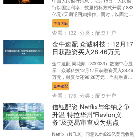
中国人民银行消息，12月18日，人民银
行以固定利率、数量招标方式开展了883
亿元7天期逆回购操作。同时，以固定数
量、利率招标、多重价位中标方式开展
华泰国际
了1000亿元....
查看：
132
分类：
配资开户
金牛速配 众诚科技：12月17
日获融资买入28.46万元
金牛速配 同花顺（300033）数据中心显
示，众诚科技12月17日获融资买入28.46
万元，融资偿还98.28万元，当前融资余
额901.44万元，占流通市值的0....
金牛速配
查看：
176
分类：
配资开户
信钰配资 Netflix与华纳之争
升温 特拉华州“Revlon义
务”及交易审查成为焦点
Netflix（NFLX）同意以约826亿美元收购