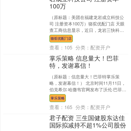
100万
（原标题：美团在福建龙岩成立科技公
司 注册资本100万）骆驼优配门店 天眼
查工商信息显示，近日，龙岩三快科技
有限公司成立，法定代表人为陈锟，注
骆驼优配门店
册资本100万人民....
查看：
105
分类：
配资开户
掌乐策略 信息量大！巴菲
特，发谢幕信！
（原标题：信息量大！巴菲特掌乐策
略，发谢幕信！） 北京时间11月11日，
伯克希尔·哈撒韦官网发布了沃伦·巴菲特
最新的捐赠决定以及他的一封信。 巴菲
掌乐策略
特坦言自己能活....
查看：
165
分类：
配资开户
君子配资 三生国健股东达佳
国际拟减持不超1%公司股份