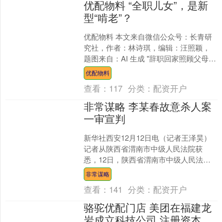
优配物料 “全职儿女”，是新
型“啃老”？
优配物料 本文来自微信公众号：长青研
究社，作者：林诗琪，编辑：汪照颖，
题图来自：AI 生成 "辞职回家照顾父母，
每月拿 4000 元‘照料补贴’算不算啃
优配物料
老？""....
查看：
117
分类：
配资开户
非常谋略 李某春故意杀人案
一审宣判
新华社西安12月12日电（记者王泽昊）
记者从陕西省渭南市中级人民法院获
悉，12日，陕西省渭南市中级人民法院
依法对被告人李某春故意杀人一案一审
非常谋略
公开宣判，判处被告人....
查看：
141
分类：
配资开户
骆驼优配门店 美团在福建龙
岩成立科技公司 注册资本