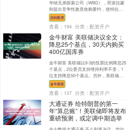
华纳兄弟探索公司（WBD），而派拉蒙
则提出竞争性敌意收购要约，使特拉华
州“Revlon义务”及交易审查成为焦点....
信钰配资
查看：
194
分类：
配资开户
金牛财富 美联储决议全文：
降息25个基点，30天内购买
400亿国库券
金牛财富 美联储以9-3的投票比例降息25
个基点，2位委员支持维持利率不变，1
位支持降息50个基点。另外，美联储重
启购债，30天内将购买400亿美元国库券
金牛财富
以维持....
查看：
137
分类：
配资开户
大通证券 给特朗普的第一
年“算总账”！美联储即将发布
重磅预测，或定调中期选举
金十数据大通证券 不止利率决议，华尔