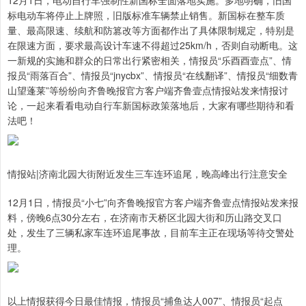
12月1日，电动自行车强制性新国标全面落地实施。多地明确，旧国
标电动车将停止上牌照，旧版标准车辆禁止销售。新国标在整车质
量、最高限速、续航和防篡改等方面都作出了具体限制规定，特别是
在限速方面，要求最高设计车速不得超过25km/h，否则自动断电。这
一新规的实施和群众的日常出行紧密相关，情报员“乐酉酉壹点”、情
报员“雨落百合”、情报员“jnycbx”、情报员“在线翻译”、情报员“细数青
山望蓬莱”等纷纷向齐鲁晚报官方客户端齐鲁壹点情报站发来情报讨
论，一起来看看电动自行车新国标政策落地后，大家有哪些期待和看
法吧！
情报站|济南北园大街附近发生三车连环追尾，晚高峰出行注意安全
12月1日，情报员“小七”向齐鲁晚报官方客户端齐鲁壹点情报站发来报
料，傍晚6点30分左右，在济南市天桥区北园大街和历山路交叉口
处，发生了三辆私家车连环追尾事故，目前车主正在现场等待交警处
理。
以上情报获得今日最佳情报，情报员“捕鱼达人007”、情报员“起点