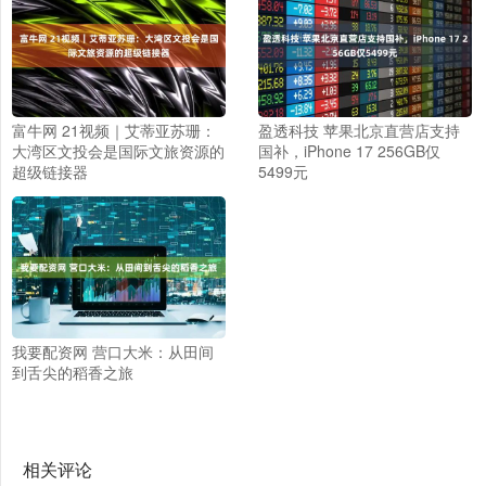
富牛网 21视频｜艾蒂亚苏珊：
盈透科技 苹果北京直营店支持
大湾区文投会是国际文旅资源的
国补，iPhone 17 256GB仅
超级链接器
5499元
我要配资网 营口大米：从田间
到舌尖的稻香之旅
相关评论