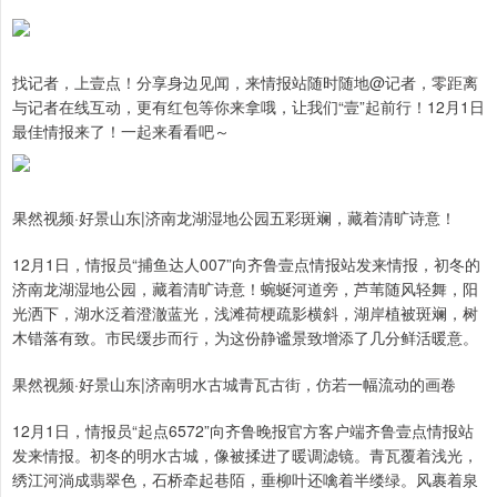
找记者，上壹点！分享身边见闻，来情报站随时随地@记者，零距离
与记者在线互动，更有红包等你来拿哦，让我们“壹”起前行！12月1日
最佳情报来了！一起来看看吧～
果然视频·好景山东|济南龙湖湿地公园五彩斑斓，藏着清旷诗意！
12月1日，情报员“捕鱼达人007”向齐鲁壹点情报站发来情报，初冬的
济南龙湖湿地公园，藏着清旷诗意！蜿蜒河道旁，芦苇随风轻舞，阳
光洒下，湖水泛着澄澈蓝光，浅滩荷梗疏影横斜，湖岸植被斑斓，树
木错落有致。市民缓步而行，为这份静谧景致增添了几分鲜活暖意。
果然视频·好景山东|济南明水古城青瓦古街，仿若一幅流动的画卷
12月1日，情报员“起点6572”向齐鲁晚报官方客户端齐鲁壹点情报站
发来情报。初冬的明水古城，像被揉进了暖调滤镜。青瓦覆着浅光，
绣江河淌成翡翠色，石桥牵起巷陌，垂柳叶还噙着半缕绿。风裹着泉