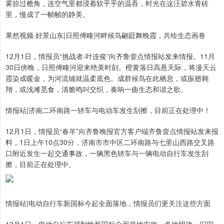
雾掠过檐角，连空气里都浸着软乎乎的温吞，时光在这汪碧水青砖
里，慢成了一帧帧的静美。
果然视频·好景山东|日照傅疃河畔候鸟翩跹舞晚霞，共绘生态画卷
12月1日，情报员“挑战者-叶连俊”向齐鲁壹点情报站发来情报。11月
30日傍晚，日照傅疃河迎来绝美时刻。橙黄落日高悬天际，将漫天云
霞染成暖金，为河流铺就温柔底色。成群候鸟在此栖息，或振翅翱
翔，或浅滩觅食，清脆鸣叫交织，奏响一曲生态和谐之歌。
情报站|济南二环南路一轿车与电动车发生刮擦，目前正在处理中！
12月1日，情报员“春羊”向齐鲁晚报官方客户端齐鲁壹点情报站发来报
料，1日上午10点30分，济南市市中区二环南路与七里山西路交叉路
口附近发生一起交通事故，一辆黑色轿车与一辆电动自行车发生刮
擦，目前正在处理中。
情报站|电动自行车新国标今起全面落地，情报员们更关注这些方面