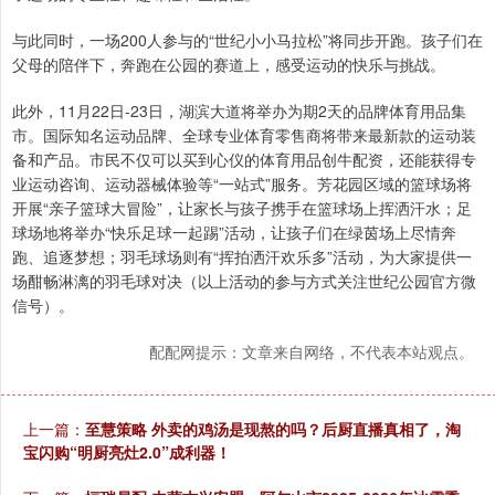
与此同时，一场200人参与的“世纪小小马拉松”将同步开跑。孩子们在
父母的陪伴下，奔跑在公园的赛道上，感受运动的快乐与挑战。
此外，11月22日-23日，湖滨大道将举办为期2天的品牌体育用品集
市。国际知名运动品牌、全球专业体育零售商将带来最新款的运动装
备和产品。市民不仅可以买到心仪的体育用品创牛配资，还能获得专
业运动咨询、运动器械体验等“一站式”服务。芳花园区域的篮球场将
开展“亲子篮球大冒险”，让家长与孩子携手在篮球场上挥洒汗水；足
球场地将举办“快乐足球一起踢”活动，让孩子们在绿茵场上尽情奔
跑、追逐梦想；羽毛球场则有“挥拍洒汗欢乐多”活动，为大家提供一
场酣畅淋漓的羽毛球对决（以上活动的参与方式关注世纪公园官方微
信号）。
配配网提示：文章来自网络，不代表本站观点。
上一篇：
至慧策略 外卖的鸡汤是现熬的吗？后厨直播真相了，淘
宝闪购“明厨亮灶2.0”成利器！