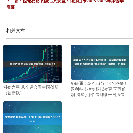
下一篇：
恒瑞易配 内蒙古兴安盟：阿尔山市2025-2026年冰雪季
启幕
相关文章
融证通 5.5亿元转让16%股份！
科创之星 从全运会看中国创新
返利科技控制权拟变更 两周前
（创新谈）
刚“摘星脱帽” 停牌前一日涨停