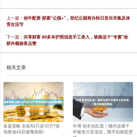
上一篇：
创牛配资 探索“公园+”，世纪公园将办秋日音乐市集及体
育生活节
下一篇：
共享财富 80多本护照信息手工录入，铁路这个“专窗”收
获外籍旅客点赞
相关文章
多盈策略 全新A3只卖10万?多
牛博 初冬别乱逛！赣州这棵千
地奥迪4S店被曝跑路!
年银杏才是顶流，随手拍都是壁