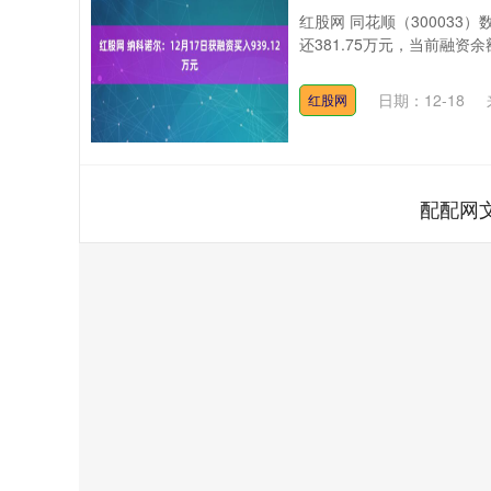
红股网 同花顺（300033
还381.75万元，当前融资余额
日期：12-18
红股网
配配网
上证指数
3940.04
.40
2.13%
39.68
1.