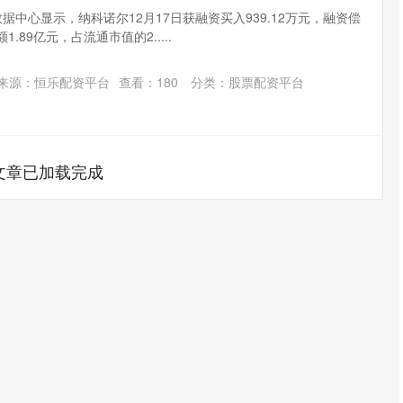
）数据中心显示，纳科诺尔12月17日获融资买入939.12万元，融资偿
1.89亿元，占流通市值的2.....
来源：恒乐配资平台
查看：
180
分类：
股票配资平台
文章已加载完成
深证成指
14311.01
02%
200.89
1.42%