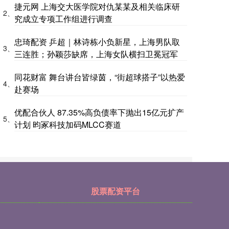
捷元网 上海交大医学院对仇某某及相关临床研
2、
究成立专项工作组进行调查
忠琦配资 乒超｜林诗栋小负新星，上海男队取
3、
三连胜；孙颖莎缺席，上海女队横扫卫冕冠军
同花财富 舞台讲台皆绿茵，“街超球搭子”以热爱
4、
赴赛场
优配合伙人 87.35%高负债率下抛出15亿元扩产
5、
计划 昀冢科技加码MLCC赛道
股票配资平台