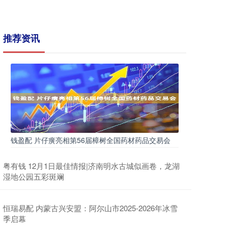
推荐资讯
钱盈配 片仔癀亮相第56届樟树全国药材药品交易会
粤有钱 12月1日最佳情报|济南明水古城似画卷，龙湖
湿地公园五彩斑斓
恒瑞易配 内蒙古兴安盟：阿尔山市2025-2026年冰雪
季启幕