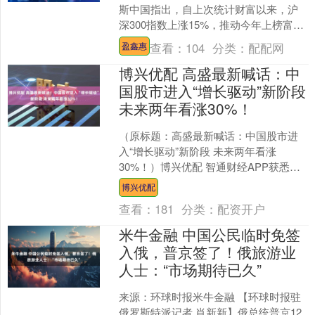
斯中国指出，自上次统计财富以来，沪
深300指数上涨15%，推动今年上榜富豪
的总财富从去年的1.03万亿美元增至1.35
查看：
104
分类：
配配网
盈鑫惠
万亿....
博兴优配 高盛最新喊话：中
国股市进入“增长驱动”新阶段
未来两年看涨30%！
（原标题：高盛最新喊话：中国股市进
入“增长驱动”新阶段 未来两年看涨
30%！）博兴优配 智通财经APP获悉，
高盛最新研报预计，在市场化政策支
博兴优配
持、企业盈利增长以及....
查看：
181
分类：
配资开户
米牛金融 中国公民临时免签
入俄，普京签了！俄旅游业
人士：“市场期待已久”
来源：环球时报米牛金融 【环球时报驻
俄罗斯特派记者 肖新新】俄总统普京12