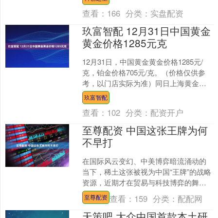
来的生动实践 十五运会开幕....
查看：
166
分类：
实盘配资
玖富智配 12月31日中国黄金
黄金价格1285元克
12月31日，中国黄金黄金价格1285元/
克，铂金价格705元/克。（价格仅供参
考，以门店实际为准）同日上海黄金交
易所现货黄金AU9999最新价为980.5
玖富智配
元/....
查看：
102
分类：
配资开户
至尊配资 中国这张王牌为何
不早打
在国际风云变幻、中美博弈暗流涌动的
当下，稀土这张被视为中国“王牌”的战略
资源，近期才在贸易与科技博弈的舞台
上，被郑重打出，且效果立竿见影——
查看：
159
分类：
配配网
至尊配资
特朗普态度转温，访华....
天策吧 大众中国首款本土研