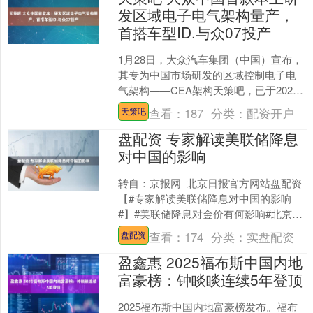
发区域电子电气架构量产，
首搭车型ID.与众07投产
1月28日，大众汽车集团（中国）宣布，
其专为中国市场研发的区域控制电子电
气架构——CEA架构天策吧，已于2025
年底正式交付。首款搭载该架构的大众
查看：
187
分类：
配资开户
天策吧
品牌车型ID.....
盘配资 专家解读美联储降息
对中国的影响
转自：京报网_北京日报官方网站盘配资
【#专家解读美联储降息对中国的影响
#】#美联储降息对金价有何影响#北京时
间12月11日凌晨，美联储宣布降息25个
查看：
174
分类：
实盘配资
盘配资
基点，将联....
盈鑫惠 2025福布斯中国内地
富豪榜：钟睒睒连续5年登顶
2025福布斯中国内地富豪榜发布。福布