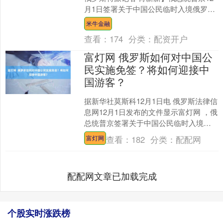
月1日签署关于中国公民临时入境俄罗斯
的法令。据塔斯社报道，根据该法令，
米牛金融
基于对等原则，中....
查看：
174
分类：
配资开户
富灯网 俄罗斯如何对中国公
民实施免签？将如何迎接中
国游客？
据新华社莫斯科12月1日电 俄罗斯法律信
息网12月1日发布的文件显示富灯网 ，俄
总统普京签署关于中国公民临时入境俄
罗斯的法令，作为对中方9月试行的俄罗
查看：
182
分类：
配配网
富灯网
斯公民来华....
配配网文章已加载完成
个股实时涨跌榜