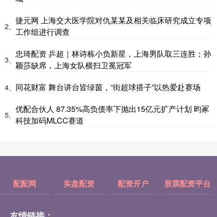
捷元网 上海交大医学院对仇某某及相关临床研究成立专项
2、
工作组进行调查
忠琦配资 乒超｜林诗栋小负新星，上海男队取三连胜；孙
3、
颖莎缺席，上海女队横扫卫冕冠军
同花财富 舞台讲台皆绿茵，“街超球搭子”以热爱赴赛场
4、
优配合伙人 87.35%高负债率下抛出15亿元扩产计划 昀冢
5、
科技加码MLCC赛道
配配网
实盘配资
配资开户
股票配资平台
友情链接：