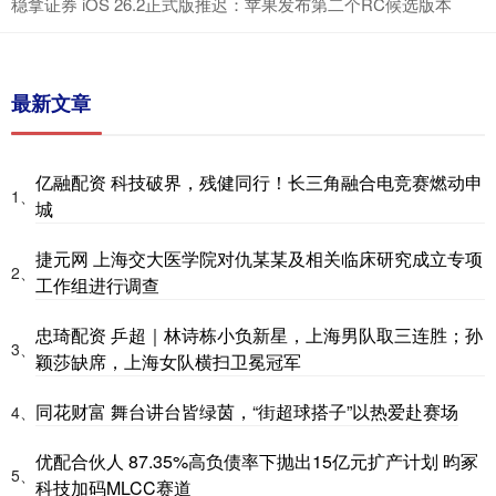
稳拿证券 iOS 26.2正式版推迟：苹果发布第二个RC候选版本
最新文章
亿融配资 科技破界，残健同行！长三角融合电竞赛燃动申
1、
城
捷元网 上海交大医学院对仇某某及相关临床研究成立专项
2、
工作组进行调查
忠琦配资 乒超｜林诗栋小负新星，上海男队取三连胜；孙
3、
颖莎缺席，上海女队横扫卫冕冠军
同花财富 舞台讲台皆绿茵，“街超球搭子”以热爱赴赛场
4、
优配合伙人 87.35%高负债率下抛出15亿元扩产计划 昀冢
5、
科技加码MLCC赛道