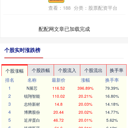
影响你我....
查看：
188
分类：
股票配资平台
配配网文章已加载完成
个股实时涨跌榜
个股跌幅
个股流入
个股流出
换手率
个股涨幅
排名
名称
最新价
涨幅
换手率
1
N展芯
116.52
396.89%
79.39%
2
锐翔智能
110.02
20.21%
16.80%
3
志特新材
14.8
20.03%
14.18%
4
博腾股份
20.44
20.02%
14.77%
5
近岸蛋白
46.72
20.01%
5.62%
6
毕得医药
61.6
20.01%
6.12%