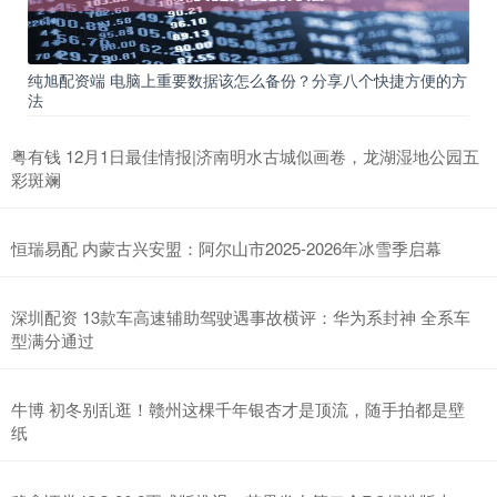
纯旭配资端 电脑上重要数据该怎么备份？分享八个快捷方便的方
法
粤有钱 12月1日最佳情报|济南明水古城似画卷，龙湖湿地公园五
彩斑斓
恒瑞易配 内蒙古兴安盟：阿尔山市2025-2026年冰雪季启幕
深圳配资 13款车高速辅助驾驶遇事故横评：华为系封神 全系车
型满分通过
牛博 初冬别乱逛！赣州这棵千年银杏才是顶流，随手拍都是壁
纸