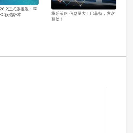
 26.2正式版推迟：苹
掌乐策略 信息量大！巴菲特，发谢
RC候选版本
幕信！