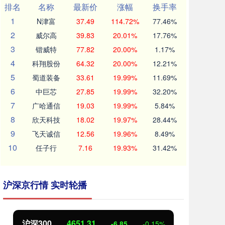
排名
名称
最新价
涨幅
换手率
1
N津富
37.49
114.72%
77.46%
2
威尔高
39.83
20.01%
17.76%
3
锴威特
77.82
20.00%
1.17%
4
科翔股份
64.32
20.00%
12.21%
5
蜀道装备
33.61
19.99%
11.69%
6
中巨芯
27.85
19.99%
32.20%
7
广哈通信
19.03
19.99%
5.84%
8
欣天科技
18.02
19.97%
28.44%
9
飞天诚信
12.56
19.96%
8.49%
10
任子行
7.16
19.93%
31.42%
沪深京行情 实时轮播
北证50
1122.88
创
3.42
0.30%