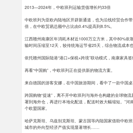
2013—2024年，中欧班列运输货值增长约33倍
中欧班列为亚欧内陆地区开辟新通道，也为沿线经贸合作带来新
倍，在中欧贸易总额中占比由0.4%提高到8.5%。
江西赣州南康区年消耗木材近1000万立方米，其中80%
输时间压缩至12天，较传统海运节省25天，综合物流成本
依托赣州国际陆港“港口+保税+跨境”联动模式，南康家具签
再看“中国购”，中欧班列正在提供新的物流方案。
来自德国的游客安娜，在中国旅游期间，看中了一款中国桌
跨国购物“提速”，离不开中欧班列与海外仓构建的全球物
署到海外仓，再进行本地化配送，配送时效大幅缩短。”河
个欧盟国家。
哈萨克斯坦、乌兹别克斯坦、蒙古国等内陆国家借助中欧班
城市的外向型经济产值实现显著增长……