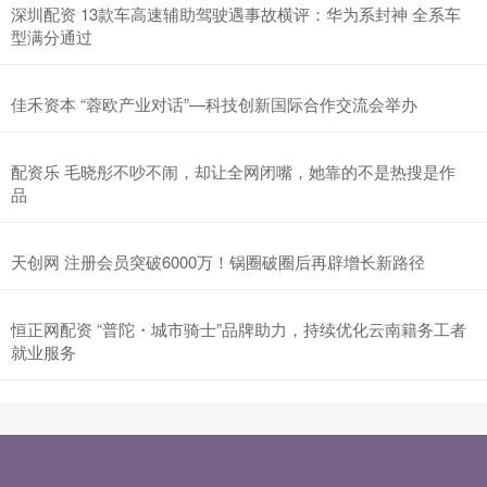
深圳配资 13款车高速辅助驾驶遇事故横评：华为系封神 全系车
型满分通过
佳禾资本 “蓉欧产业对话”—科技创新国际合作交流会举办
配资乐 毛晓彤不吵不闹，却让全网闭嘴，她靠的不是热搜是作
品
天创网 注册会员突破6000万！锅圈破圈后再辟增长新路径
恒正网配资 “普陀・城市骑士”品牌助力，持续优化云南籍务工者
就业服务