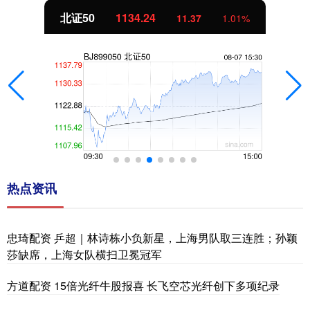
北证50
1134.24
11.37
1.01%
热点资讯
忠琦配资 乒超｜林诗栋小负新星，上海男队取三连胜；孙颖
莎缺席，上海女队横扫卫冕冠军
方道配资 15倍光纤牛股报喜 长飞空芯光纤创下多项纪录