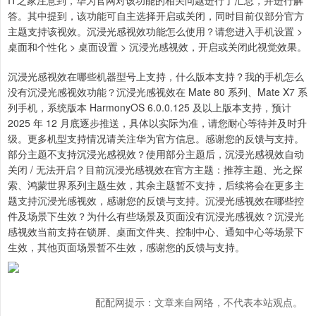
IT之家注意到，华为官网对该功能的相关问题进行了汇总，并进行解
答。其中提到，该功能可自主选择开启或关闭，同时目前仅部分官方
主题支持该视效。沉浸光感视效功能怎么使用？请您进入手机设置 >
桌面和个性化 > 桌面设置 > 沉浸光感视效，开启或关闭此视觉效果。
沉浸光感视效在哪些机器型号上支持，什么版本支持？我的手机怎么
没有沉浸光感视效功能？沉浸光感视效在 Mate 80 系列、Mate X7 系
列手机，系统版本 HarmonyOS 6.0.0.125 及以上版本支持，预计
2025 年 12 月底逐步推送，具体以实际为准，请您耐心等待并及时升
级。更多机型支持情况请关注华为官方信息。感谢您的反馈与支持。
部分主题不支持沉浸光感视效？使用部分主题后，沉浸光感视效自动
关闭 / 无法开启？目前沉浸光感视效在官方主题：推荐主题、光之探
索、鸿蒙世界系列主题生效，其余主题暂不支持，后续将会在更多主
题支持沉浸光感视效，感谢您的反馈与支持。沉浸光感视效在哪些控
件及场景下生效？为什么有些场景及页面没有沉浸光感视效？沉浸光
感视效当前支持在锁屏、桌面文件夹、控制中心、通知中心等场景下
生效，其他页面场景暂不生效，感谢您的反馈与支持。
配配网提示：文章来自网络，不代表本站观点。